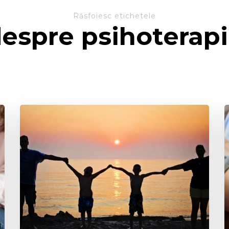
Răsfoiesc etichetele
espre psihoterap