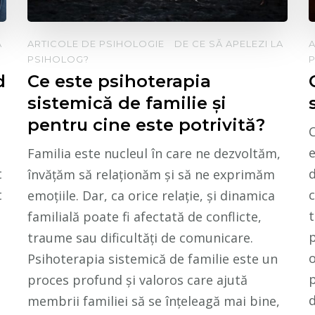
A
ARTICOLE DE PSIHOLOGIE
DE CE SĂ APELEZI LA
A
PSIHOLOG?
d
Ce este psihoterapia
sistemică de familie și
pentru cine este potrivită?
C
e
Familia este nucleul în care ne dezvoltăm,
t
d
învățăm să relaționăm și să ne exprimăm
t
c
emoțiile. Dar, ca orice relație, și dinamica
t
familială poate fi afectată de conflicte,
p
traume sau dificultăți de comunicare.
Psihoterapia sistemică de familie este un
p
proces profund și valoros care ajută
d
membrii familiei să se înțeleagă mai bine,