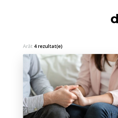
d
Arăt
4 rezultat(e)