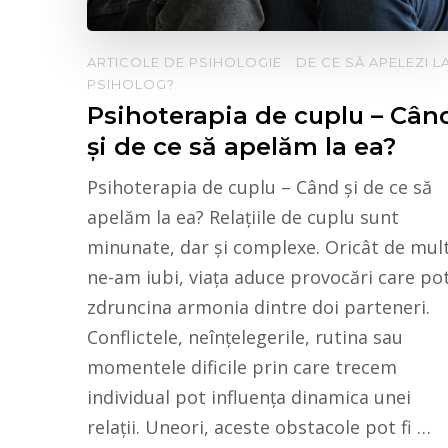
ARTICOLE DE PSIHOLOGIE
DE CE SĂ APELEZI L
PSIHOLOG?
Psihoterapia de cuplu – Cân
și de ce să apelăm la ea?
Psihoterapia de cuplu – Când și de ce să
apelăm la ea? Relațiile de cuplu sunt
minunate, dar și complexe. Oricât de mul
ne-am iubi, viața aduce provocări care po
zdruncina armonia dintre doi parteneri.
Conflictele, neînțelegerile, rutina sau
momentele dificile prin care trecem
individual pot influența dinamica unei
relații. Uneori, aceste obstacole pot fi …