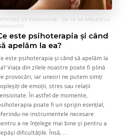
RTICOLE DE PSIHOLOGIE
DE CE SĂ APELEZI LA
PSIHOLOG?
Ce este psihoterapia și când
să apelăm la ea?
e este psihoterapia și când să apelăm la
a? Viața din zilele noastre poate fi plină
e provocări, iar uneori ne putem simți
opleșiți de emoții, stres sau relații
ensionate. În astfel de momente,
sihoterapia poate fi un sprijin esențial,
oferindu-ne instrumentele necesare
entru a ne înțelege mai bine și pentru a
epăși dificultățile. Însă, …