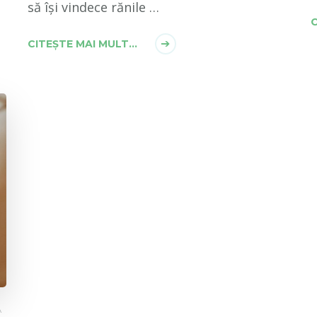
să își vindece rănile …
C
CITEȘTE MAI MULT...
A