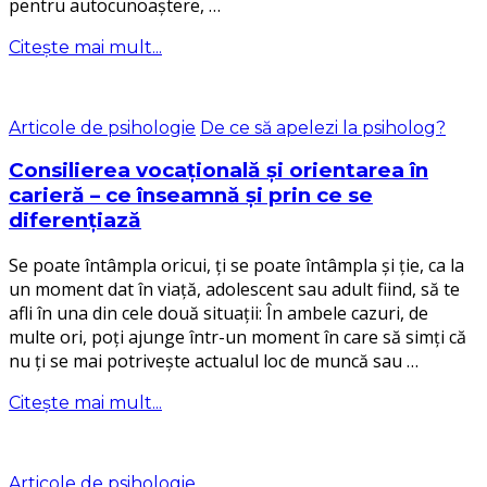
pentru autocunoaștere, …
Citește mai mult...
Articole de psihologie
De ce să apelezi la psiholog?
Consilierea vocațională și orientarea în
carieră – ce înseamnă și prin ce se
diferențiază
Se poate întâmpla oricui, ți se poate întâmpla și ție, ca la
un moment dat în viață, adolescent sau adult fiind, să te
afli în una din cele două situații: În ambele cazuri, de
multe ori, poți ajunge într-un moment în care să simți că
nu ți se mai potrivește actualul loc de muncă sau …
Citește mai mult...
Articole de psihologie