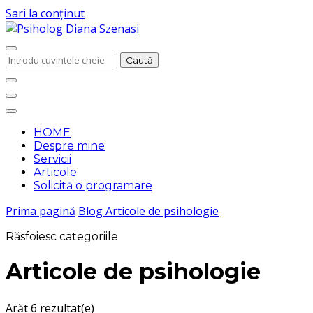
Sari la conținut
Psihoterapie și Dezvoltare personală
Cauți
ceva?
Psiholog Diana
Szenasi
HOME
Despre mine
Servicii
Articole
Solicită o programare
Prima pagină
Blog
Articole de psihologie
Răsfoiesc categoriile
Articole de psihologie
Arăt
6 rezultat(e)