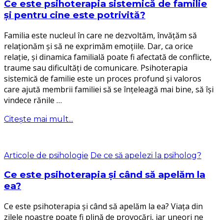
Ce este psihoterapia sistemică de familie
și pentru cine este potrivită?
Familia este nucleul în care ne dezvoltăm, învățăm să
relaționăm și să ne exprimăm emoțiile. Dar, ca orice
relație, și dinamica familială poate fi afectată de conflicte,
traume sau dificultăți de comunicare. Psihoterapia
sistemică de familie este un proces profund și valoros
care ajută membrii familiei să se înțeleagă mai bine, să își
vindece rănile …
Citește mai mult...
Articole de psihologie
De ce să apelezi la psiholog?
Ce este psihoterapia și când să apelăm la
ea?
Ce este psihoterapia și când să apelăm la ea? Viața din
zilele noastre poate fi plină de provocări, iar uneori ne