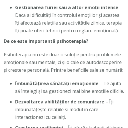
Gestionarea furiei sau a altor emoții intense
–
Dacă ai dificultăți în controlul emoțiilor și acestea
îți afectează relațiile sau activitățile zilnice, terapia
îți poate oferi tehnici pentru reglare emoțională.
De ce este importantă psihoterapia?
Psihoterapia nu este doar o soluție pentru problemele
emoționale sau mentale, ci și o cale de autodescoperire
și creștere personală. Printre beneficiile sale se numără:
Îmbunătățirea sănătății emoționale
– Te ajută
să înțelegi și să gestionezi mai bine emoțiile dificile.
Dezvoltarea abilităților de comunicare
– Îți
îmbunătățește relațiile și modul în care
interacționezi cu ceilalți.
Creșterea rezilienței
– Îți oferă strategii eficiente