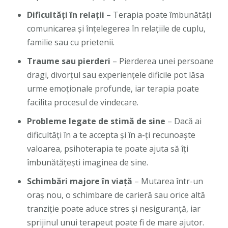
Dificultăți în relații
– Terapia poate îmbunătăți
comunicarea și înțelegerea în relațiile de cuplu,
familie sau cu prietenii.
Traume sau pierderi
– Pierderea unei persoane
dragi, divorțul sau experiențele dificile pot lăsa
urme emoționale profunde, iar terapia poate
facilita procesul de vindecare.
Probleme legate de stimă de sine
– Dacă ai
dificultăți în a te accepta și în a-ți recunoaște
valoarea, psihoterapia te poate ajuta să îți
îmbunătățești imaginea de sine.
Schimbări majore în viață
– Mutarea într-un
oraș nou, o schimbare de carieră sau orice altă
tranziție poate aduce stres și nesiguranță, iar
sprijinul unui terapeut poate fi de mare ajutor.