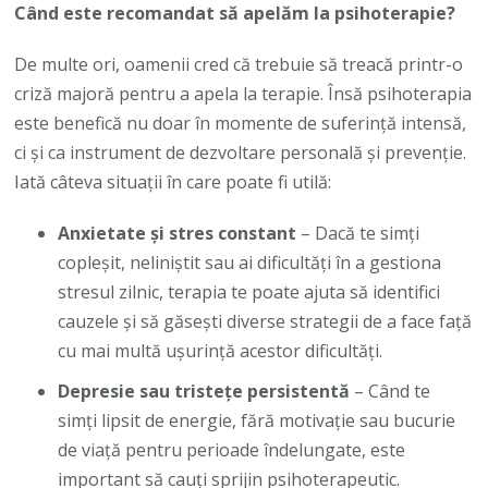
Când este recomandat să apelăm la psihoterapie?
De multe ori, oamenii cred că trebuie să treacă printr-o
criză majoră pentru a apela la terapie. Însă psihoterapia
este benefică nu doar în momente de suferință intensă,
ci și ca instrument de dezvoltare personală și prevenție.
Iată câteva situații în care poate fi utilă:
Anxietate și stres constant
– Dacă te simți
copleșit, neliniștit sau ai dificultăți în a gestiona
stresul zilnic, terapia te poate ajuta să identifici
cauzele și să găsești diverse strategii de a face față
cu mai multă ușurință acestor dificultăți.
Depresie sau tristețe persistentă
– Când te
simți lipsit de energie, fără motivație sau bucurie
de viață pentru perioade îndelungate, este
important să cauți sprijin psihoterapeutic.