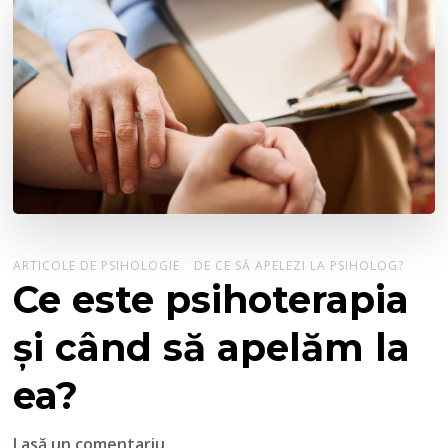
ARTICOLE DE PSIHOLOGIE
DE CE SĂ APELEZI LA PSIHOLOG?
Ce este psihoterapia
și când să apelăm la
ea?
la
Lasă un comentariu