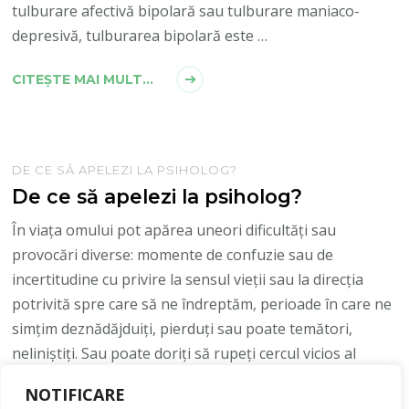
tulburare afectivă bipolară sau tulburare maniaco-
depresivă, tulburarea bipolară este …
CITEȘTE MAI MULT...
DE CE SĂ APELEZI LA PSIHOLOG?
De ce să apelezi la psiholog?
În viața omului pot apărea uneori dificultăți sau
provocări diverse: momente de confuzie sau de
incertitudine cu privire la sensul vieții sau la direcția
potrivită spre care să ne îndreptăm, perioade în care ne
simțim deznădăjduiți, pierduți sau poate temători,
neliniștiți. Sau poate doriți să rupeți cercul vicios al
relațiilor nesănătoase, ori să vă armonizați …
NOTIFICARE