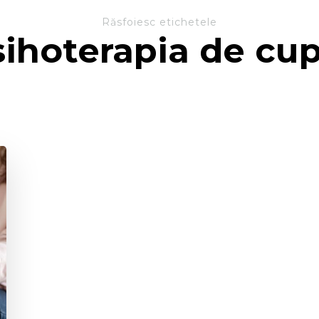
Răsfoiesc etichetele
sihoterapia de cup