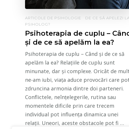
ARTICOLE DE PSIHOLOGIE
DE CE SĂ APELEZI L
PSIHOLOG?
Psihoterapia de cuplu – Cân
și de ce să apelăm la ea?
Psihoterapia de cuplu – Când și de ce să
apelăm la ea? Relațiile de cuplu sunt
minunate, dar și complexe. Oricât de mul
ne-am iubi, viața aduce provocări care po
zdruncina armonia dintre doi parteneri.
Conflictele, neînțelegerile, rutina sau
momentele dificile prin care trecem
individual pot influența dinamica unei
relații. Uneori, aceste obstacole pot fi …