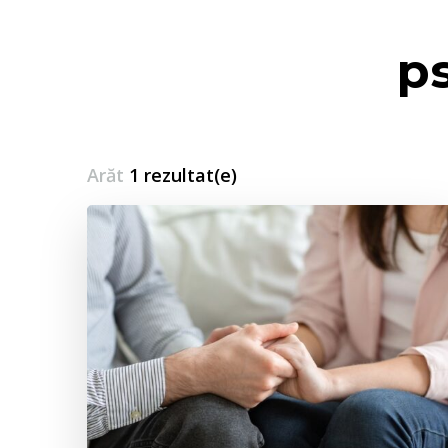
p
Arăt
1 rezultat(e)